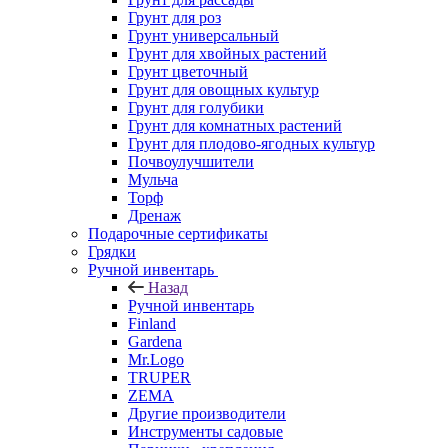
Грунт для роз
Грунт универсальный
Грунт для хвойных растений
Грунт цветочный
Грунт для овощных культур
Грунт для голубики
Грунт для комнатных растений
Грунт для плодово-ягодных культур
Почвоулучшители
Мульча
Торф
Дренаж
Подарочные сертификаты
Грядки
Ручной инвентарь
Назад
Ручной инвентарь
Finland
Gardena
Mr.Logo
TRUPER
ZEMA
Другие производители
Инструменты садовые