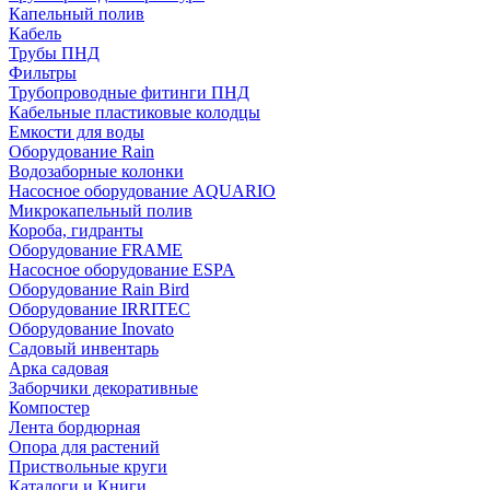
Капельный полив
Кабель
Трубы ПНД
Фильтры
Трубопроводные фитинги ПНД
Кабельные пластиковые колодцы
Емкости для воды
Оборудование Rain
Водозаборные колонки
Насосное оборудование AQUARIO
Микрокапельный полив
Короба, гидранты
Оборудование FRAME
Насосное оборудование ESPA
Оборудование Rain Bird
Оборудование IRRITEC
Оборудование Inovato
Садовый инвентарь
Арка садовая
Заборчики декоративные
Компостер
Лента бордюрная
Опора для растений
Приствольные круги
Каталоги и Книги