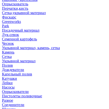
Опрыскиватель
Перчатки,кисть
Сетка,укрывной материал
Фискарс
Greenworks
Park
Посадочный материал
Лук-севок
Семенной картофель
Чеснок
Укрывной материал, камень, сетка
Камень
Сетка
Укрывной материал
Полив
Дождеватели
Капельный полив
Катушки
Лейки
Насосы
Опрыскиватели
Пистолеты поливочные
Разное
Соединители