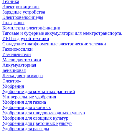
Техника
Электротрициклы
Зарядные устройства
Электровелосипеды
Гольфкары
Комплекты электрификации
Тяговые и буферные аккумуляторы для электротранспорта,
ИБП и другой техники
Складские платформенные электрические тележки
Газонокосилки
Измельчители
Масло для техники
Аккумуляторная
Бензиновая
Леска для триммера
Электро-
Удобрения
Удобрение для комнатных растений
Универсальные удобрения
Удобрения для газона
Удобрения для хвойных
Удобрения для плодово-ягодных культур
Удобрения для овощных культур
Удобрения для цветочных культур
Удобрения для рассады