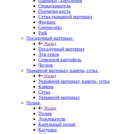
Парники , крепления
Опрыскиватель
Перчатки,кисть
Сетка,укрывной материал
Фискарс
Greenworks
Park
Посадочный материал
Назад
Посадочный материал
Лук-севок
Семенной картофель
Чеснок
Укрывной материал, камень, сетка
Назад
Укрывной материал, камень, сетка
Камень
Сетка
Укрывной материал
Полив
Назад
Полив
Дождеватели
Капельный полив
Катушки