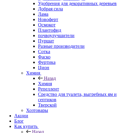
Удобрения для декоративных деревьев
Добрая сила
Лама
Новоферт
Осмокот
Плантофид
почвоулучшители
Пуршат
Разные производители
Сотка
Фаско
Фертика
Цион
Химия
Назад
Химия
Репеллент
Средство для туалета, выгребных ям и
септиков
Тверской
Хозтовары
Акции
Блог
Как купить
Назад