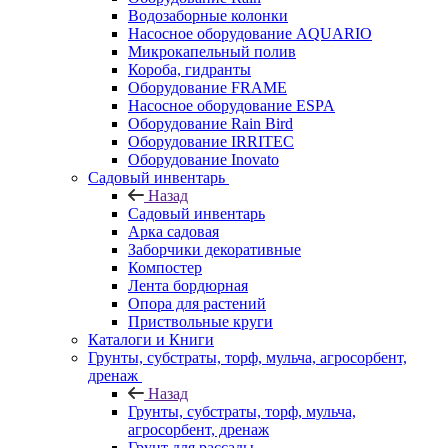
Водозаборные колонки
Насосное оборудование AQUARIO
Микрокапельный полив
Короба, гидранты
Оборудование FRAME
Насосное оборудование ESPA
Оборудование Rain Bird
Оборудование IRRITEC
Оборудование Inovato
Садовый инвентарь
Назад
Садовый инвентарь
Арка садовая
Заборчики декоративные
Компостер
Лента бордюрная
Опора для растений
Приствольные круги
Каталоги и Книги
Грунты, субстраты, торф, мульча, агросорбент,
дренаж
Назад
Грунты, субстраты, торф, мульча,
агросорбент, дренаж
Грунт для рассады