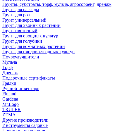
Грунты, субстраты, торф, мульча, агросорбент, дренаж
Грунт для рассады
Грунт для роз
Грунт универсальный
Грунт для хвойных растений
Грунт цветочный
Грунт для овощных культур
Грунт для голубики
Грунт для комнатных растений
Грунт для плодово-ягодных культур
Почвоулучшители
Мульча
Торф
Дренаж
Подарочные сертификаты
Грядки
Ручной инвентарь
Finland
Gardena
Mr.Logo
TRUPER
ZEMA
Другие производители
Инструменты садовые
Парники , крепления