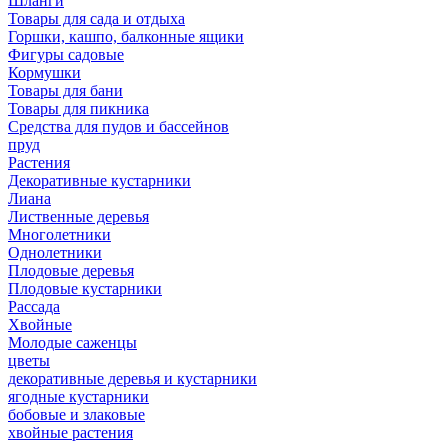
Шланги
Товары для сада и отдыха
Горшки, кашпо, балконные ящики
Фигуры садовые
Кормушки
Товары для бани
Товары для пикника
Средства для пудов и бассейнов
пруд
Растения
Декоративные кустарники
Лиана
Лиственные деревья
Многолетники
Однолетники
Плодовые деревья
Плодовые кустарники
Рассада
Хвойные
Молодые саженцы
цветы
декоративные деревья и кустарники
ягодные кустарники
бобовые и злаковые
хвойные растения