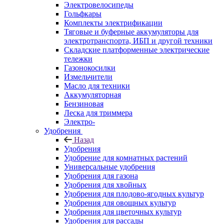
Электровелосипеды
Гольфкары
Комплекты электрификации
Тяговые и буферные аккумуляторы для
электротранспорта, ИБП и другой техники
Складские платформенные электрические
тележки
Газонокосилки
Измельчители
Масло для техники
Аккумуляторная
Бензиновая
Леска для триммера
Электро-
Удобрения
Назад
Удобрения
Удобрение для комнатных растений
Универсальные удобрения
Удобрения для газона
Удобрения для хвойных
Удобрения для плодово-ягодных культур
Удобрения для овощных культур
Удобрения для цветочных культур
Удобрения для рассады