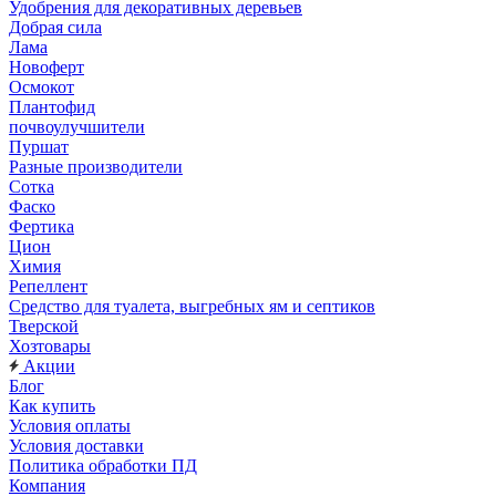
Удобрения для декоративных деревьев
Добрая сила
Лама
Новоферт
Осмокот
Плантофид
почвоулучшители
Пуршат
Разные производители
Сотка
Фаско
Фертика
Цион
Химия
Репеллент
Средство для туалета, выгребных ям и септиков
Тверской
Хозтовары
Акции
Блог
Как купить
Условия оплаты
Условия доставки
Политика обработки ПД
Компания