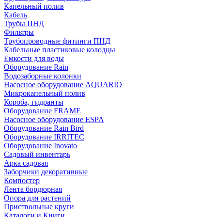
Капельный полив
Кабель
Трубы ПНД
Фильтры
Трубопроводные фитинги ПНД
Кабельные пластиковые колодцы
Емкости для воды
Оборудование Rain
Водозаборные колонки
Насосное оборудование AQUARIO
Микрокапельный полив
Короба, гидранты
Оборудование FRAME
Насосное оборудование ESPA
Оборудование Rain Bird
Оборудование IRRITEC
Оборудование Inovato
Садовый инвентарь
Арка садовая
Заборчики декоративные
Компостер
Лента бордюрная
Опора для растений
Приствольные круги
Каталоги и Книги