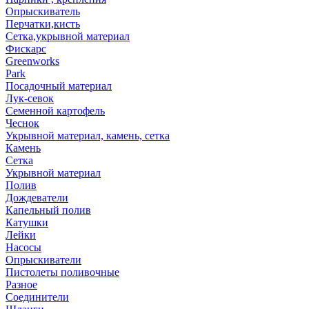
Опрыскиватель
Перчатки,кисть
Сетка,укрывной материал
Фискарс
Greenworks
Park
Посадочный материал
Лук-севок
Семенной картофель
Чеснок
Укрывной материал, камень, сетка
Камень
Сетка
Укрывной материал
Полив
Дождеватели
Капельный полив
Катушки
Лейки
Насосы
Опрыскиватели
Пистолеты поливочные
Разное
Соединители