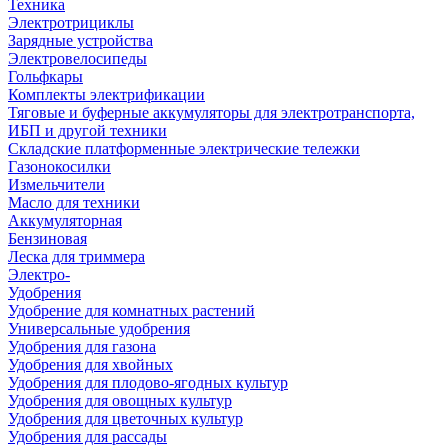
Техника
Электротрициклы
Зарядные устройства
Электровелосипеды
Гольфкары
Комплекты электрификации
Тяговые и буферные аккумуляторы для электротранспорта,
ИБП и другой техники
Складские платформенные электрические тележки
Газонокосилки
Измельчители
Масло для техники
Аккумуляторная
Бензиновая
Леска для триммера
Электро-
Удобрения
Удобрение для комнатных растений
Универсальные удобрения
Удобрения для газона
Удобрения для хвойных
Удобрения для плодово-ягодных культур
Удобрения для овощных культур
Удобрения для цветочных культур
Удобрения для рассады