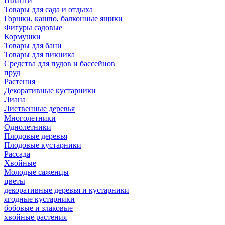
Шланги
Товары для сада и отдыха
Горшки, кашпо, балконные ящики
Фигуры садовые
Кормушки
Товары для бани
Товары для пикника
Средства для пудов и бассейнов
пруд
Растения
Декоративные кустарники
Лиана
Лиственные деревья
Многолетники
Однолетники
Плодовые деревья
Плодовые кустарники
Рассада
Хвойные
Молодые саженцы
цветы
декоративные деревья и кустарники
ягодные кустарники
бобовые и злаковые
хвойные растения