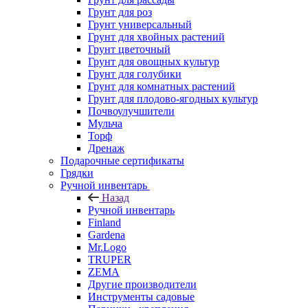
Грунт для роз
Грунт универсальный
Грунт для хвойных растений
Грунт цветочный
Грунт для овощных культур
Грунт для голубики
Грунт для комнатных растений
Грунт для плодово-ягодных культур
Почвоулучшители
Мульча
Торф
Дренаж
Подарочные сертификаты
Грядки
Ручной инвентарь
Назад
Ручной инвентарь
Finland
Gardena
Mr.Logo
TRUPER
ZEMA
Другие производители
Инструменты садовые