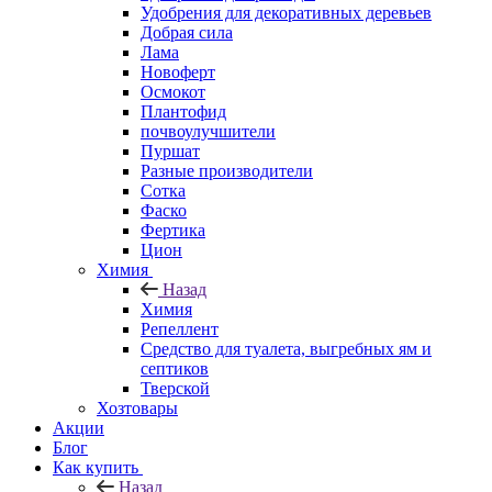
Удобрения для декоративных деревьев
Добрая сила
Лама
Новоферт
Осмокот
Плантофид
почвоулучшители
Пуршат
Разные производители
Сотка
Фаско
Фертика
Цион
Химия
Назад
Химия
Репеллент
Средство для туалета, выгребных ям и
септиков
Тверской
Хозтовары
Акции
Блог
Как купить
Назад