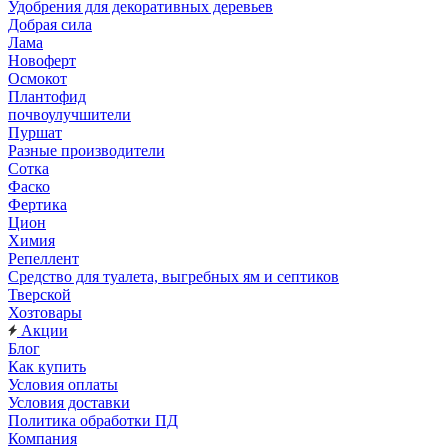
Удобрения для декоративных деревьев
Добрая сила
Лама
Новоферт
Осмокот
Плантофид
почвоулучшители
Пуршат
Разные производители
Сотка
Фаско
Фертика
Цион
Химия
Репеллент
Средство для туалета, выгребных ям и септиков
Тверской
Хозтовары
Акции
Блог
Как купить
Условия оплаты
Условия доставки
Политика обработки ПД
Компания