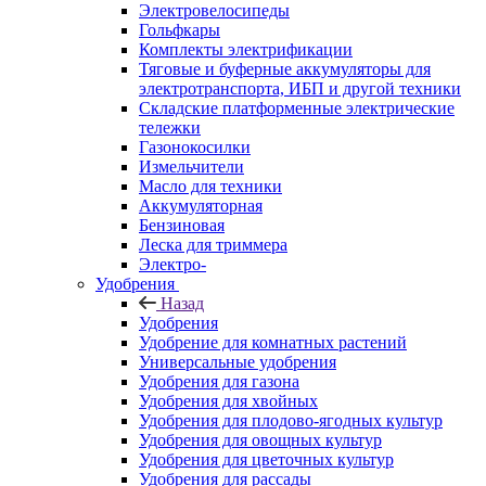
Электровелосипеды
Гольфкары
Комплекты электрификации
Тяговые и буферные аккумуляторы для
электротранспорта, ИБП и другой техники
Складские платформенные электрические
тележки
Газонокосилки
Измельчители
Масло для техники
Аккумуляторная
Бензиновая
Леска для триммера
Электро-
Удобрения
Назад
Удобрения
Удобрение для комнатных растений
Универсальные удобрения
Удобрения для газона
Удобрения для хвойных
Удобрения для плодово-ягодных культур
Удобрения для овощных культур
Удобрения для цветочных культур
Удобрения для рассады