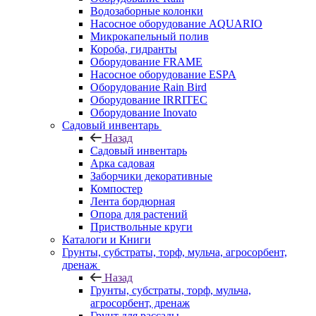
Водозаборные колонки
Насосное оборудование AQUARIO
Микрокапельный полив
Короба, гидранты
Оборудование FRAME
Насосное оборудование ESPA
Оборудование Rain Bird
Оборудование IRRITEC
Оборудование Inovato
Садовый инвентарь
Назад
Садовый инвентарь
Арка садовая
Заборчики декоративные
Компостер
Лента бордюрная
Опора для растений
Приствольные круги
Каталоги и Книги
Грунты, субстраты, торф, мульча, агросорбент,
дренаж
Назад
Грунты, субстраты, торф, мульча,
агросорбент, дренаж
Грунт для рассады