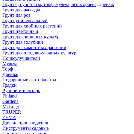
Грунты, субстраты, торф, мульча, агросорбент, дренаж
Грунт для рассады
Грунт для роз
Грунт универсальный
Грунт для хвойных растений
Грунт цветочный
Грунт для овощных культур
Грунт для голубики
Грунт для комнатных растений
Грунт для плодово-ягодных культур
Почвоулучшители
Мульча
Торф
Дренаж
Подарочные сертификаты
Грядки
Ручной инвентарь
Finland
Gardena
Mr.Logo
TRUPER
ZEMA
Другие производители
Инструменты садовые
Парники , крепления