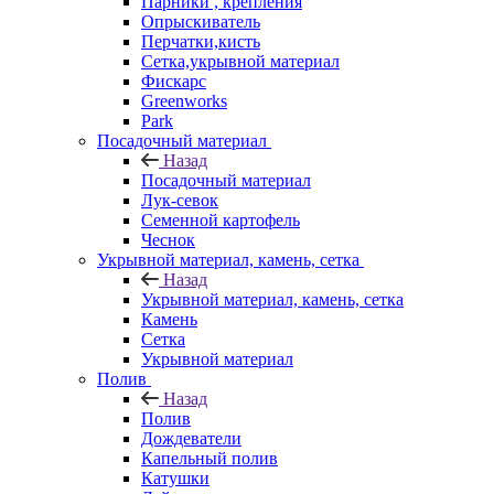
Парники , крепления
Опрыскиватель
Перчатки,кисть
Сетка,укрывной материал
Фискарс
Greenworks
Park
Посадочный материал
Назад
Посадочный материал
Лук-севок
Семенной картофель
Чеснок
Укрывной материал, камень, сетка
Назад
Укрывной материал, камень, сетка
Камень
Сетка
Укрывной материал
Полив
Назад
Полив
Дождеватели
Капельный полив
Катушки