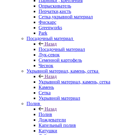
Парники , крепления
Опрыскиватель
Перчатки,кисть
Сетка,укрывной материал
Фискарс
Greenworks
Park
Посадочный материал
Назад
Посадочный материал
Лук-севок
Семенной картофель
Чеснок
Укрывной материал, камень, сетка
Назад
Укрывной материал, камень, сетка
Камень
Сетка
Укрывной материал
Полив
Назад
Полив
Дождеватели
Капельный полив
Катушки