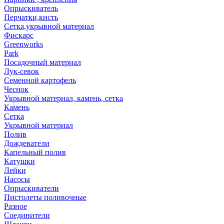
Опрыскиватель
Перчатки,кисть
Сетка,укрывной материал
Фискарс
Greenworks
Park
Посадочный материал
Лук-севок
Семенной картофель
Чеснок
Укрывной материал, камень, сетка
Камень
Сетка
Укрывной материал
Полив
Дождеватели
Капельный полив
Катушки
Лейки
Насосы
Опрыскиватели
Пистолеты поливочные
Разное
Соединители