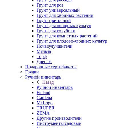
Грунт для роз
Грунт универсальный
Грунт для хвойных растений
Грунт цветочный
Грунт для овощных культур
Грунт для голубики
Грунт для комнатных растений
Грунт для плодово-ягодных культур
Почвоулучшители
Мульча
Торф
Дренаж
Подарочные сертификаты
Грядки
Ручной инвентарь
Назад
Ручной инвентарь
Finland
Gardena
Mr.Logo
TRUPER
ZEMA
Другие производители
Инструменты садовые