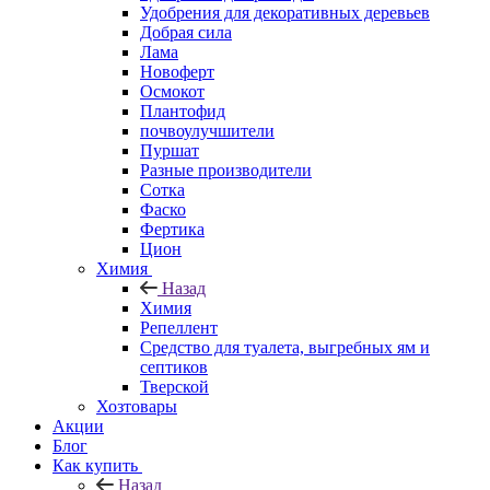
Удобрения для декоративных деревьев
Добрая сила
Лама
Новоферт
Осмокот
Плантофид
почвоулучшители
Пуршат
Разные производители
Сотка
Фаско
Фертика
Цион
Химия
Назад
Химия
Репеллент
Средство для туалета, выгребных ям и
септиков
Тверской
Хозтовары
Акции
Блог
Как купить
Назад