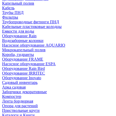
Капельный полив
Кабель
Трубы ПНД
Фильтры
Трубопроводные фитинги ПНД
Кабельные пластиковые колодцы
Емкости для воды
Оборудование Rain
Водозаборные колонки
Насосное оборудование AQUARIO
Микрокапельный полив
Короба, гидранты
Оборудование FRAME
Насосное оборудование ESPA
Оборудование Rain Bird
Оборудование IRRITEC
Оборудование Inovato
Садовый инвентарь
Арка садовая
Заборчики декоративные
Компостер
Лента бордюрная
Опора для растений
Приствольные круги
Каталоги и Книги