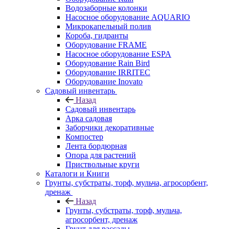
Водозаборные колонки
Насосное оборудование AQUARIO
Микрокапельный полив
Короба, гидранты
Оборудование FRAME
Насосное оборудование ESPA
Оборудование Rain Bird
Оборудование IRRITEC
Оборудование Inovato
Садовый инвентарь
Назад
Садовый инвентарь
Арка садовая
Заборчики декоративные
Компостер
Лента бордюрная
Опора для растений
Приствольные круги
Каталоги и Книги
Грунты, субстраты, торф, мульча, агросорбент,
дренаж
Назад
Грунты, субстраты, торф, мульча,
агросорбент, дренаж
Грунт для рассады