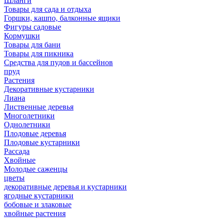
Шланги
Товары для сада и отдыха
Горшки, кашпо, балконные ящики
Фигуры садовые
Кормушки
Товары для бани
Товары для пикника
Средства для пудов и бассейнов
пруд
Растения
Декоративные кустарники
Лиана
Лиственные деревья
Многолетники
Однолетники
Плодовые деревья
Плодовые кустарники
Рассада
Хвойные
Молодые саженцы
цветы
декоративные деревья и кустарники
ягодные кустарники
бобовые и злаковые
хвойные растения