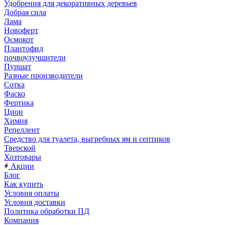
Удобрения для декоративных деревьев
Добрая сила
Лама
Новоферт
Осмокот
Плантофид
почвоулучшители
Пуршат
Разные производители
Сотка
Фаско
Фертика
Цион
Химия
Репеллент
Средство для туалета, выгребных ям и септиков
Тверской
Хозтовары
Акции
Блог
Как купить
Условия оплаты
Условия доставки
Политика обработки ПД
Компания