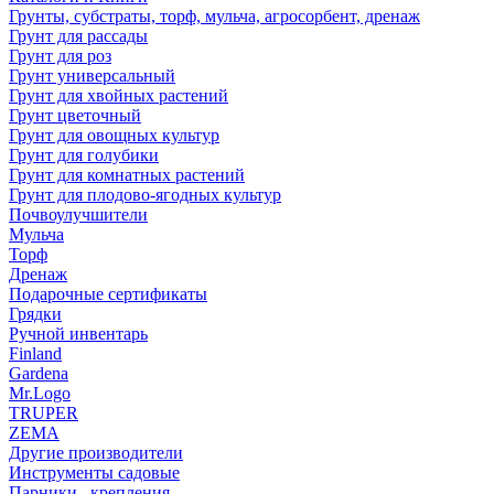
Грунты, субстраты, торф, мульча, агросорбент, дренаж
Грунт для рассады
Грунт для роз
Грунт универсальный
Грунт для хвойных растений
Грунт цветочный
Грунт для овощных культур
Грунт для голубики
Грунт для комнатных растений
Грунт для плодово-ягодных культур
Почвоулучшители
Мульча
Торф
Дренаж
Подарочные сертификаты
Грядки
Ручной инвентарь
Finland
Gardena
Mr.Logo
TRUPER
ZEMA
Другие производители
Инструменты садовые
Парники , крепления