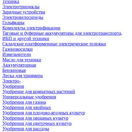
Техника
Электротрициклы
Зарядные устройства
Электровелосипеды
Гольфкары
Комплекты электрификации
Тяговые и буферные аккумуляторы для электротранспорта,
ИБП и другой техники
Складские платформенные электрические тележки
Газонокосилки
Измельчители
Масло для техники
Аккумуляторная
Бензиновая
Леска для триммера
Электро-
Удобрения
Удобрение для комнатных растений
Универсальные удобрения
Удобрения для газона
Удобрения для хвойных
Удобрения для плодово-ягодных культур
Удобрения для овощных культур
Удобрения для цветочных культур
Удобрения для рассады