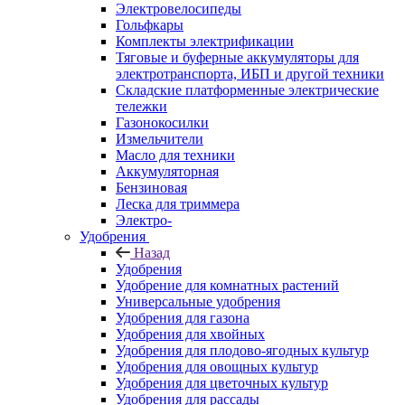
Электровелосипеды
Гольфкары
Комплекты электрификации
Тяговые и буферные аккумуляторы для
электротранспорта, ИБП и другой техники
Складские платформенные электрические
тележки
Газонокосилки
Измельчители
Масло для техники
Аккумуляторная
Бензиновая
Леска для триммера
Электро-
Удобрения
Назад
Удобрения
Удобрение для комнатных растений
Универсальные удобрения
Удобрения для газона
Удобрения для хвойных
Удобрения для плодово-ягодных культур
Удобрения для овощных культур
Удобрения для цветочных культур
Удобрения для рассады