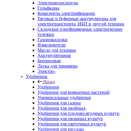
Электровелосипеды
Гольфкары
Комплекты электрификации
Тяговые и буферные аккумуляторы для
электротранспорта, ИБП и другой техники
Складские платформенные электрические
тележки
Газонокосилки
Измельчители
Масло для техники
Аккумуляторная
Бензиновая
Леска для триммера
Электро-
Удобрения
Назад
Удобрения
Удобрение для комнатных растений
Универсальные удобрения
Удобрения для газона
Удобрения для хвойных
Удобрения для плодово-ягодных культур
Удобрения для овощных культур
Удобрения для цветочных культур
Удобрения для рассады