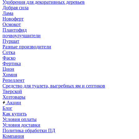
Удобрения для декоративных деревьев
Добрая сила
Лама
Новоферт
Осмокот
Плантофид
почвоулучшители
Пуршат
Разные производители
Сотка
Фаско
Фертика
Цион
Химия
Репеллент
Средство для туалета, выгребных ям и септиков
Тверской
Хозтовары
Акции
Блог
Как купить
Условия оплаты
Условия доставки
Политика обработки ПД
Компания