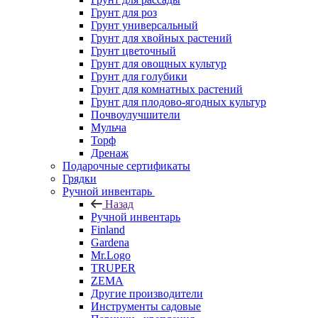
Грунт для роз
Грунт универсальный
Грунт для хвойных растений
Грунт цветочный
Грунт для овощных культур
Грунт для голубики
Грунт для комнатных растений
Грунт для плодово-ягодных культур
Почвоулучшители
Мульча
Торф
Дренаж
Подарочные сертификаты
Грядки
Ручной инвентарь
Назад
Ручной инвентарь
Finland
Gardena
Mr.Logo
TRUPER
ZEMA
Другие производители
Инструменты садовые