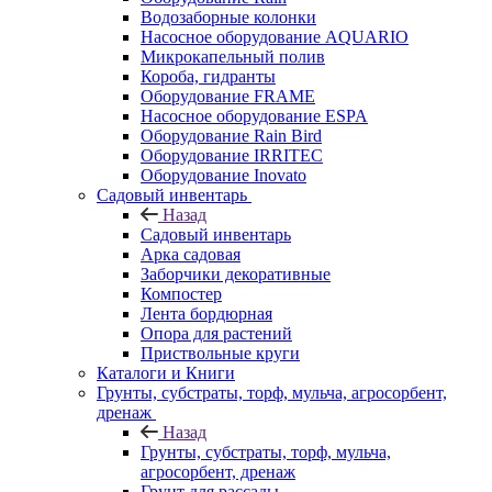
Водозаборные колонки
Насосное оборудование AQUARIO
Микрокапельный полив
Короба, гидранты
Оборудование FRAME
Насосное оборудование ESPA
Оборудование Rain Bird
Оборудование IRRITEC
Оборудование Inovato
Садовый инвентарь
Назад
Садовый инвентарь
Арка садовая
Заборчики декоративные
Компостер
Лента бордюрная
Опора для растений
Приствольные круги
Каталоги и Книги
Грунты, субстраты, торф, мульча, агросорбент,
дренаж
Назад
Грунты, субстраты, торф, мульча,
агросорбент, дренаж
Грунт для рассады