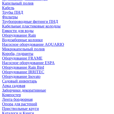
Капельный полив
Кабель
Трубы ПНД
Фильтры
Трубопроводные фитинги ПНД
Кабельные пластиковые колодцы
Емкости для воды
Оборудование Rain
Водозаборные колонки
Насосное оборудование AQUARIO
Микрокапельный полив
Короба, гидранты
Оборудование FRAME
Насосное оборудование ESPA
Оборудование Rain Bird
Оборудование IRRITEC
Оборудование Inovato
Садовый инвентарь
Арка садовая
Заборчики декоративные
Компостер
Лента бордюрная
Опора для растений
Приствольные круги
Каталоги и Книги