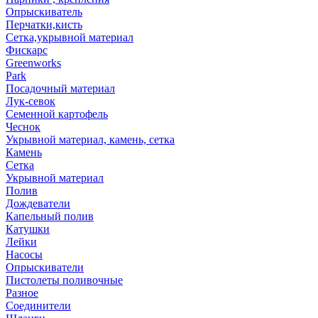
Опрыскиватель
Перчатки,кисть
Сетка,укрывной материал
Фискарс
Greenworks
Park
Посадочный материал
Лук-севок
Семенной картофель
Чеснок
Укрывной материал, камень, сетка
Камень
Сетка
Укрывной материал
Полив
Дождеватели
Капельный полив
Катушки
Лейки
Насосы
Опрыскиватели
Пистолеты поливочные
Разное
Соединители