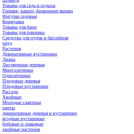
Шланги
Товары для сада и отдыха
Горшки, кашпо, балконные ящики
Фигуры садовые
Кормушки
Товары для бани
Товары для пикника
Средства для пудов и бассейнов
пруд
Растения
Декоративные кустарники
Лиана
Лиственные деревья
Многолетники
Однолетники
Плодовые деревья
Плодовые кустарники
Рассада
Хвойные
Молодые саженцы
цветы
декоративные деревья и кустарники
ягодные кустарники
бобовые и злаковые
хвойные растения