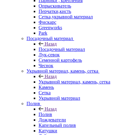
Парники , крепления
Опрыскиватель
Перчатки,кисть
Сетка,укрывной материал
Фискарс
Greenworks
Park
Посадочный материал
Назад
Посадочный материал
Лук-севок
Семенной картофель
Чеснок
Укрывной материал, камень, сетка
Назад
Укрывной материал, камень, сетка
Камень
Сетка
Укрывной материал
Полив
Назад
Полив
Дождеватели
Капельный полив
Катушки