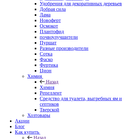
Удобрения для декоративных деревьев
Добрая сила
Лама
Новоферт
Осмокот
Плантофид
почвоулучшители
Пуршат
Разные производители
Сотка
Фаско
Фертика
Цион
Химия
Назад
Химия
Репеллент
Средство для туалета, выгребных ям и
септиков
Тверской
Хозтовары
Акции
Блог
Как купить
Назад