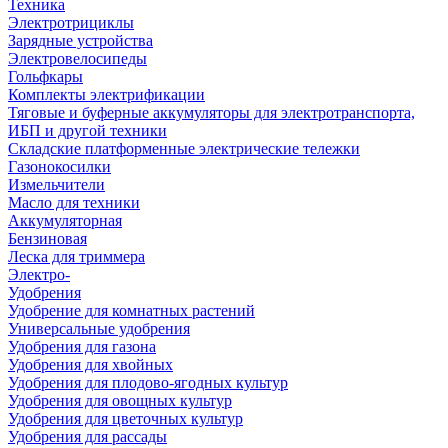
Техника
Электротрициклы
Зарядные устройства
Электровелосипеды
Гольфкары
Комплекты электрификации
Тяговые и буферные аккумуляторы для электротранспорта,
ИБП и другой техники
Складские платформенные электрические тележки
Газонокосилки
Измельчители
Масло для техники
Аккумуляторная
Бензиновая
Леска для триммера
Электро-
Удобрения
Удобрение для комнатных растений
Универсальные удобрения
Удобрения для газона
Удобрения для хвойных
Удобрения для плодово-ягодных культур
Удобрения для овощных культур
Удобрения для цветочных культур
Удобрения для рассады