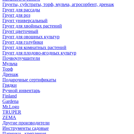
Грунты, субстраты, торф, мульча, агросорбент, дренаж
Грунт для рассады
Грунт для роз
Грунт универсальный
Грунт для хвойных растений
Грунт цветочный
Грунт для овощных культур
Грунт для голубики
Грунт для комнатных растений
Грунт для плодово-ягодных культур
Почвоулучшители
Мульча
Торф
Дренаж
Подарочные сертификаты
Грядки
Ручной инвентарь
Finland
Gardena
Mr.Logo
TRUPER
ZEMA
Другие производители
Инструменты садовые
Парники , крепления