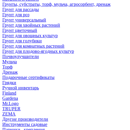
Грунты, субстраты, торф, мульча, агросорбент, дренаж
Грунт для рассады
Грунт для роз
Грунт универсальный
Грунт для хвойных растений
Грунт цветочный
Грунт для овощных культур
Грунт для голубики
Грунт для комнатных растений
Грунт для плодово-ягодных культур
Почвоулучшители
Мульча
Торф
Дренаж
Подарочные сертификаты
Грядки
Ручной инвентарь
Finland
Gardena
Mr.Logo
TRUPER
ZEMA
Другие производители
Инструменты садовые
Парники , крепления