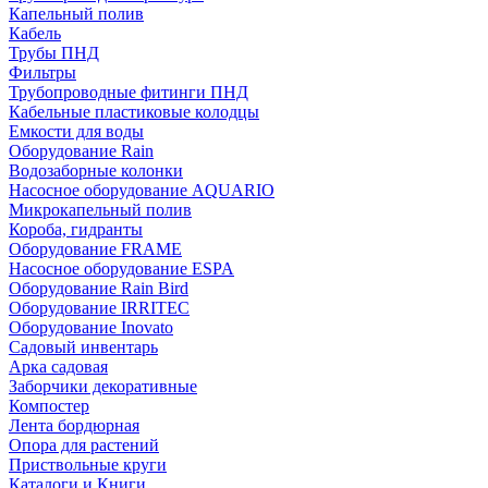
Капельный полив
Кабель
Трубы ПНД
Фильтры
Трубопроводные фитинги ПНД
Кабельные пластиковые колодцы
Емкости для воды
Оборудование Rain
Водозаборные колонки
Насосное оборудование AQUARIO
Микрокапельный полив
Короба, гидранты
Оборудование FRAME
Насосное оборудование ESPA
Оборудование Rain Bird
Оборудование IRRITEC
Оборудование Inovato
Садовый инвентарь
Арка садовая
Заборчики декоративные
Компостер
Лента бордюрная
Опора для растений
Приствольные круги
Каталоги и Книги