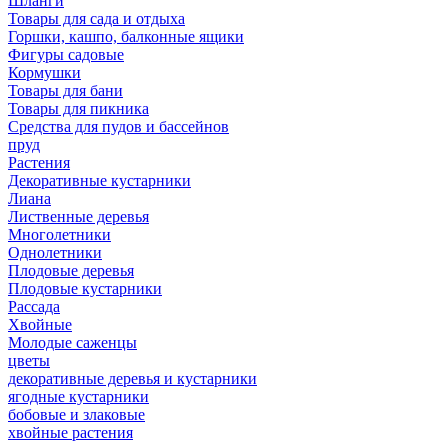
Шланги
Товары для сада и отдыха
Горшки, кашпо, балконные ящики
Фигуры садовые
Кормушки
Товары для бани
Товары для пикника
Средства для пудов и бассейнов
пруд
Растения
Декоративные кустарники
Лиана
Лиственные деревья
Многолетники
Однолетники
Плодовые деревья
Плодовые кустарники
Рассада
Хвойные
Молодые саженцы
цветы
декоративные деревья и кустарники
ягодные кустарники
бобовые и злаковые
хвойные растения