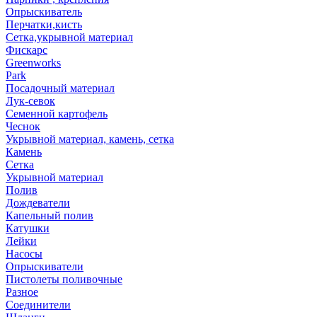
Опрыскиватель
Перчатки,кисть
Сетка,укрывной материал
Фискарс
Greenworks
Park
Посадочный материал
Лук-севок
Семенной картофель
Чеснок
Укрывной материал, камень, сетка
Камень
Сетка
Укрывной материал
Полив
Дождеватели
Капельный полив
Катушки
Лейки
Насосы
Опрыскиватели
Пистолеты поливочные
Разное
Соединители