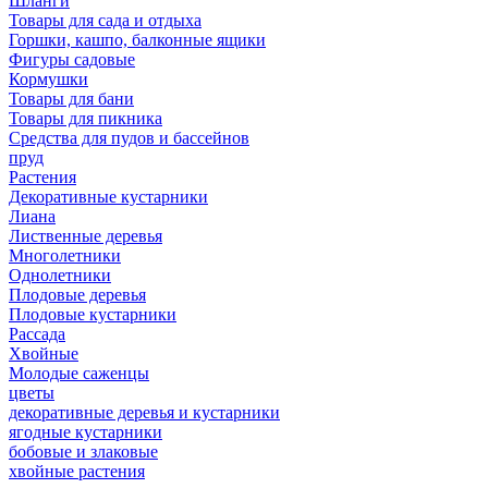
Шланги
Товары для сада и отдыха
Горшки, кашпо, балконные ящики
Фигуры садовые
Кормушки
Товары для бани
Товары для пикника
Средства для пудов и бассейнов
пруд
Растения
Декоративные кустарники
Лиана
Лиственные деревья
Многолетники
Однолетники
Плодовые деревья
Плодовые кустарники
Рассада
Хвойные
Молодые саженцы
цветы
декоративные деревья и кустарники
ягодные кустарники
бобовые и злаковые
хвойные растения