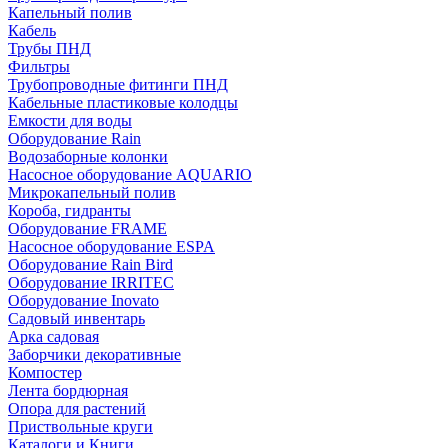
Капельный полив
Кабель
Трубы ПНД
Фильтры
Трубопроводные фитинги ПНД
Кабельные пластиковые колодцы
Емкости для воды
Оборудование Rain
Водозаборные колонки
Насосное оборудование AQUARIO
Микрокапельный полив
Короба, гидранты
Оборудование FRAME
Насосное оборудование ESPA
Оборудование Rain Bird
Оборудование IRRITEC
Оборудование Inovato
Садовый инвентарь
Арка садовая
Заборчики декоративные
Компостер
Лента бордюрная
Опора для растений
Приствольные круги
Каталоги и Книги