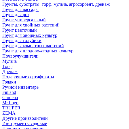
Грунты, субстраты, торф, мульча, агросорбент, дренаж
Грунт для рассады
Грунт для роз
Грунт универсальный
Грунт для хвойных растений
Грунт цветочный
Грунт для овощных культур
Грунт для голубики
Грунт для комнатных растений
Грунт для плодово-ягодных культур
Почвоулучшители
Мульча
Торф
Дренаж
Подарочные сертификаты
Грядки
Ручной инвентарь
Finland
Gardena
Mr.Logo
TRUPER
ZEMA
Другие производители
Инструменты садовые
Парники , крепления