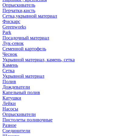
Опрыскиватель
Перчатки,кисть
Сетка,укрывной материал
Фискарс
Greenworks
Park
Посадочный материал
Лук-севок
Семенной картофель
Чеснок
Укрывной материал, камень, сетка
Камень
Сетка
Укрывной материал
Полив
Дождеватели
Капельный полив
Катушки
Лейки
Насосы
Опрыскиватели
Пистолеты поливочные
Разное
Соединители